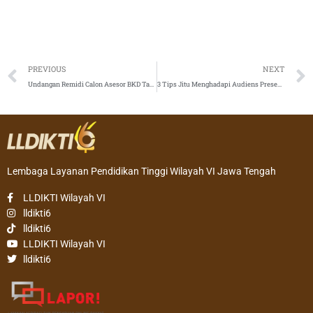
Prev
PREVIOUS
NEXT
Undangan Remidi Calon Asesor BKD Tahun 2020, tanggal 17 November 2020
3 Tips Jitu Menghadapi Audiens Presentasi Yang Lebih Senior Dari Anda
Lembaga Layanan Pendidikan Tinggi Wilayah VI Jawa Tengah
LLDIKTI Wilayah VI
lldikti6
lldikti6
LLDIKTI Wilayah VI
lldikti6