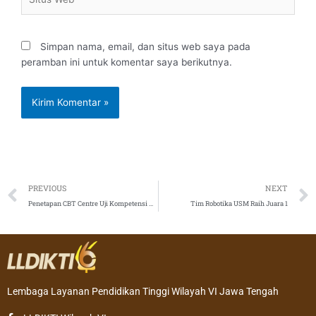
Web
Simpan nama, email, dan situs web saya pada
peramban ini untuk komentar saya berikutnya.
Prev
PREVIOUS
NEXT
Penetapan CBT Centre Uji Kompetensi Nasional Mahasiswa Bidang Kesehatan Periode 17 – 19 Oktober 2020
Tim Robotika USM Raih Juara 1
Lembaga Layanan Pendidikan Tinggi Wilayah VI Jawa Tengah