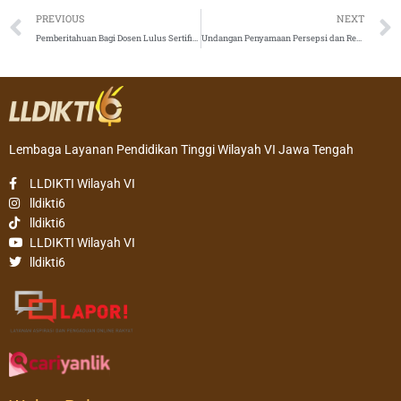
Prev
PREVIOUS
NEXT
Pemberitahuan Bagi Dosen Lulus Sertifikasi Dosen Tahun 2020
Undangan Penyamaan Persepsi dan Rekrutmen Calon Asesor BKD LLDIKTI WIlayah VI Tahun 2020
Lembaga Layanan Pendidikan Tinggi Wilayah VI Jawa Tengah
LLDIKTI Wilayah VI
lldikti6
lldikti6
LLDIKTI Wilayah VI
lldikti6