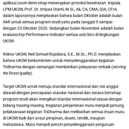
aplikasi zoom demi tetap menerapkan protokol kesehatan. Kepala
LPM UKSW, Prof. Dr. Intiyas Utami, M.Si., Ak, CA, CMA, QIA, CFrA
dalam laporannya menjelaskan bahwa bulan Oktober adalah bulan
AMI untuk semua program studi yaitu pada tanggal 5 sampai
dengan 23 Oktober 2020. Sedangkan bulan November adalah bulan
evaluasi
Key Performance Indicator
semua unit/biro di lingkungan
UKSW.
Rektor UKSW, Neil Semuel Rupidara, S.E., M.Sc., Ph.D. menjelaskan
bahwa UKSW berkomitmen untuk menyelenggarakan kegiatan
Tridharma dengan semangat memberikan pelayanan terbaik (
serving
the finest quality
).
Target UKSW untuk menuju standar internasional dan visi unggul
diawali dengan pencapaian standar nasional dan secara bertahap
program studi akan mengikuti standar internasional sesuai dengan
bidang masing-masing. Kegiatan penjaminan mutu menjadi jantung
pelaksanaan kegiatan TriDharma dan melibatkan semua insan mutu
di UKSW baik dari unsur pimpinan, dosen, tendik, maupun
mahasiswa. Mutu menjadi penciri penyelenggaraan perguruan