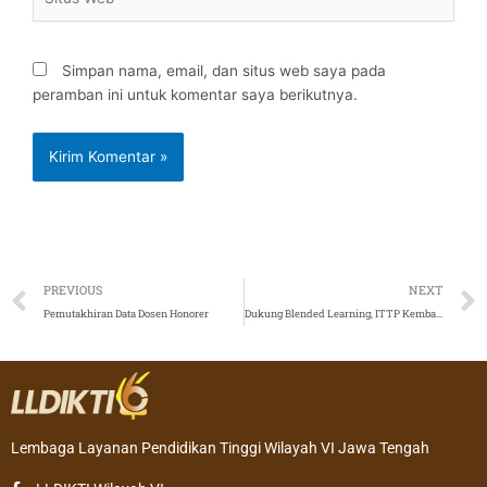
Web
Simpan nama, email, dan situs web saya pada
peramban ini untuk komentar saya berikutnya.
Prev
PREVIOUS
NEXT
Pemutakhiran Data Dosen Honorer
Dukung Blended Learning, ITTP Kembangkan Smart Classroom
Lembaga Layanan Pendidikan Tinggi Wilayah VI Jawa Tengah