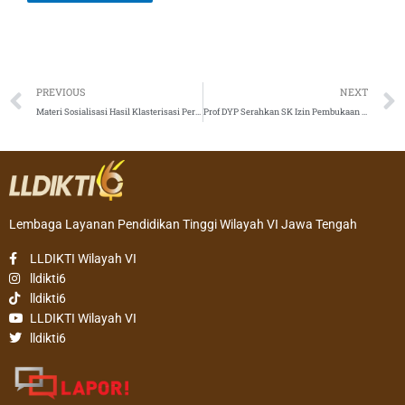
Prev
PREVIOUS
NEXT
Materi Sosialisasi Hasil Klasterisasi Perguruan Tinggi Tahun 2020
Prof DYP Serahkan SK Izin Pembukaan Program Studi Pariwisata Program Sarjana kepada USM
Lembaga Layanan Pendidikan Tinggi Wilayah VI Jawa Tengah
LLDIKTI Wilayah VI
lldikti6
lldikti6
LLDIKTI Wilayah VI
lldikti6