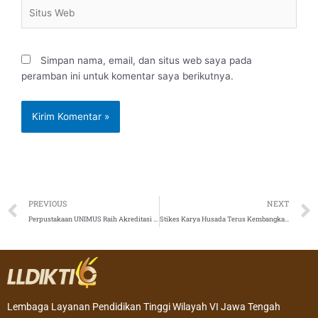
Situs
Web
Simpan nama, email, dan situs web saya pada
peramban ini untuk komentar saya berikutnya.
Prev
PREVIOUS
NEXT
Perpustakaan UNIMUS Raih Akreditasi “ A “
Stikes Karya Husada Terus Kembangkan Uji Kompetensi
Lembaga Layanan Pendidikan Tinggi Wilayah VI Jawa Tengah