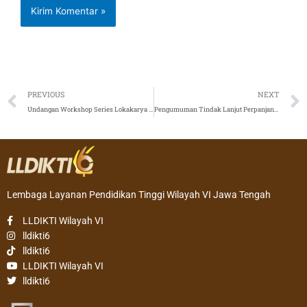
Prev
PREVIOUS
NEXT
Undangan Workshop Series Lokakarya SPMI dan AMI
Pengumuman Tindak Lanjut Perpanjangan Waktu Revisi Proposal dan RAB Penelitian Tahun 2020
Lembaga Layanan Pendidikan Tinggi Wilayah VI Jawa Tengah
LLDIKTI Wilayah VI
lldikti6
lldikti6
LLDIKTI Wilayah VI
lldikti6