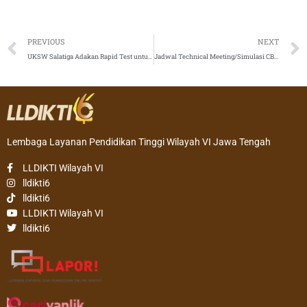
Prev
PREVIOUS
NEXT
UKSW Salatiga Adakan Rapid Test untuk Masyarakat Umum
Jadwal Technical Meeting/Simulasi CBT KN-MIPA Tahun 2020
Lembaga Layanan Pendidikan Tinggi Wilayah VI Jawa Tengah
LLDIKTI Wilayah VI
lldikti6
lldikti6
LLDIKTI Wilayah VI
lldikti6