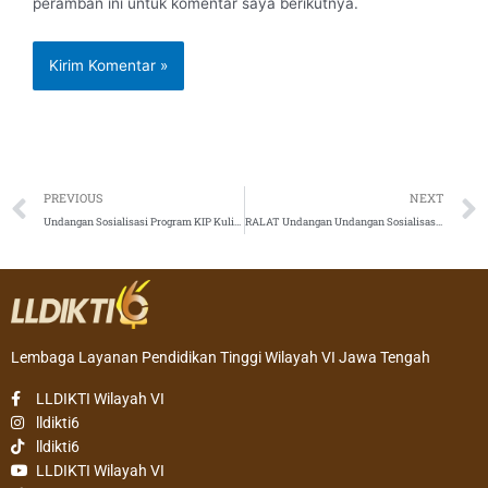
peramban ini untuk komentar saya berikutnya.
Prev
PREVIOUS
NEXT
Undangan Sosialisasi Program KIP Kuliah dan Bantuan UKT/SPP Tahun 2020
RALAT Undangan Undangan Sosialisasi Program KIP Kuliah dan Bantuan UKT/SPP Tahun 2020
Lembaga Layanan Pendidikan Tinggi Wilayah VI Jawa Tengah
LLDIKTI Wilayah VI
lldikti6
lldikti6
LLDIKTI Wilayah VI