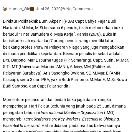
Humas_Wid
Juni 26, 2020
No Comments
Direktur Polikteknik Bumi Akpelni (PBA) Capt Cahya Fajar Budi
Hartanto, M.Mar, M.Si bersama 6 penulis, telah meluncurkan buku
berjudul “Tinta Samudera di Meja Kerja”, Kamis (26/6). Buku ini
berisikan kisah nyata dari 7 orang penulis yang memiliki latar
belakang profesi Perwira Pelayaran Niaga yang juga mengabdikan
diri pada pendidikan kepelautan. Keenam penulis tersebut adalah
Drs. Darjono, Mar E (purna tugas PIP Semarang), Capt. Sutini, M.Mar,
S.Tr. MT (Universitas Maritim AMNI), Arleiny, MM (Politeknik
Pelayaran Surabaya), Aris Sasongko Dwiana, SE, M.Mar, E (AMN
Cilacap), serta 3 dari PBA, yakni Budi Purnomo, M.Mar.E, M.Si, Bowo
Budi Santoso, dan Capt Fajar sendiri.
Momentum peluncuran dan bedah buku juga dalam rangka
memperingati Hari Pelaut Sedunia yang jatuh pada 25 Juni, dimana
peringatan tahun ini
International Maritime Organization
(IMO)
mengambil tema
Seafarers are Key Workers
:
Essential to Shipping,
Essential to the word.
Hal ini didasari pada realitas bahwasannya
pelaut adalah profesi yang tidak dapat melaksanakan
work from