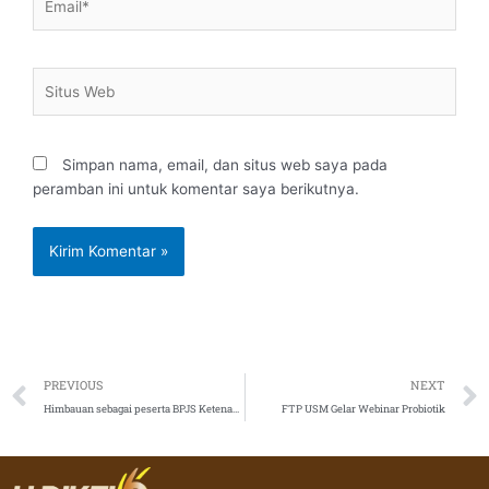
Situs
Web
Simpan nama, email, dan situs web saya pada
peramban ini untuk komentar saya berikutnya.
Prev
PREVIOUS
NEXT
Himbauan sebagai peserta BPJS Ketenagakerjaan
FTP USM Gelar Webinar Probiotik