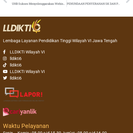
UHB Sukses Menyelenggarakan Webinar Nasional Keperawatan Anestesiologi
PENUNDAAN PENYERAHAN SK DAN PAK JABATAN FUNGSIONAL AKADEMIK DOSEN, 5 JUNI 2020
Lembaga Layanan Pendidikan Tinggi Wilayah VI Jawa Tengah
LLDIKTI Wilayah VI
lldikti6
lldikti6
LLDIKTI Wilayah VI
lldikti6
Waktu Pelayanan
Senin – Kamis : 08.00 s/d 15.30 Jum’at : 08.00 s/d 16.00