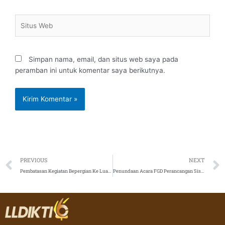
Situs
Web
Simpan nama, email, dan situs web saya pada
peramban ini untuk komentar saya berikutnya.
Prev
PREVIOUS
NEXT
Pembatasan Kegiatan Bepergian Ke Luar Daerah dan/ atau Kegiatan Mudik bagi Aparatur Sipil Negara
Penundaan Acara FGD Perancangan Sistem Informasi Sarpras PT Angkatan II