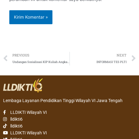
Prev
PREVIOUS
NEXT
Undangan Sosialisasi KIP Kuliah Angkatan II
INFORMASI TES PLTI
Lembaga Layanan Pendidikan Tinggi Wilayah VI Jawa Tengah
LLDIKTI Wilayah VI
lldikti6
lldikti6
LLDIKTI Wilayah VI