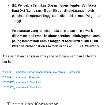
(b). Pengelola Sertifikasi Dosen
mengisi lembar Verifikasi
Data D-3
(Lampiran I, II dan III) dan di tandatangani oleh
pimpinan Perguruan Tinggi serta dibubuhi stempel Perguruan
Tinggi;
Persyaratan yang tersebut pada poin a dan poin b wajib
dikirim
melalui
email ke alamat serdos.lldikti6@gmail.com
paling lambat hari
Kamis
tanggal
9
April
20
20
pukul
16
.
00
WIB
dan lembar asli dikirim melalui pos ke LLDIKTI Wilayah VI.
Atas perhatian dan kerjasama yang baik, kami sampaikan terima
kasih.
20200407_Lampiran (Daftar Dosen Belum Di Verifikasi)
Download
20200407_Lampiran I
Download
20200407_Lampiran 2
Download
20200407_Lampiran 3
Download
Tinggalkan Komentar