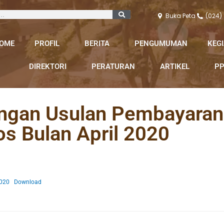
Buka Peta
(024)
OME
PROFIL
BERITA
PENGUMUMAN
KEG
DIREKTORI
PERATURAN
ARTIKEL
PP
angan Usulan Pembayaran
s Bulan April 2020
2020
Download