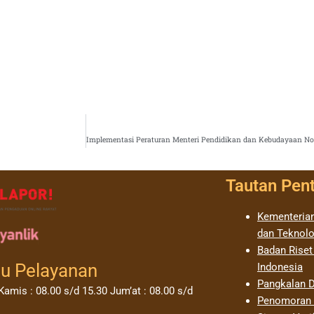
Tautan Pen
Kementerian
dan Teknolo
Badan Riset
u Pelayanan
Indonesia
Pangkalan D
Kamis : 08.00 s/d 15.30 Jum’at : 08.00 s/d
Penomoran I