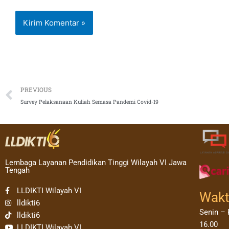
Prev
PREVIOUS
Survey Pelaksanaan Kuliah Semasa Pandemi Covid-19
Lembaga Layanan Pendidikan Tinggi Wilayah VI Jawa
Tengah
LLDIKTI Wilayah VI
Wakt
lldikti6
Senin – 
lldikti6
16.00
LLDIKTI Wilayah VI