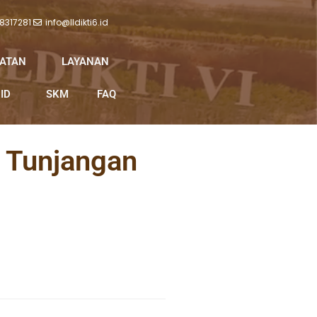
 8317281
info@lldikti6.id
IATAN
LAYANAN
ID
SKM
FAQ
 Tunjangan