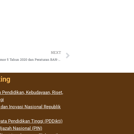
Next
NEXT
Implementasi Peraturan Menteri Pendidikan dan Kebudayaan Nomor 5 Tahun 2020 dan Peraturan BAN-PT Nomor 1 Tahun 2020
ting
 Pendidikan, Kebudayaan, Riset,
gi
 dan Inovasi Nasional Republik
ata Pendidikan Tinggi (PDDikti)
jazah Nasional (PIN)