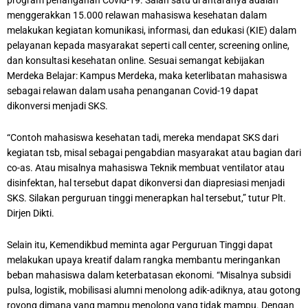
program penanganan Covid-19. Salah satu di antaranya adalah
menggerakkan 15.000 relawan mahasiswa kesehatan dalam
melakukan kegiatan komunikasi, informasi, dan edukasi (KIE) dalam
pelayanan kepada masyarakat seperti call center, screening online,
dan konsultasi kesehatan online. Sesuai semangat kebijakan
Merdeka Belajar: Kampus Merdeka, maka keterlibatan mahasiswa
sebagai relawan dalam usaha penanganan Covid-19 dapat
dikonversi menjadi SKS.
“Contoh mahasiswa kesehatan tadi, mereka mendapat SKS dari
kegiatan tsb, misal sebagai pengabdian masyarakat atau bagian dari
co-as. Atau misalnya mahasiswa Teknik membuat ventilator atau
disinfektan, hal tersebut dapat dikonversi dan diapresiasi menjadi
SKS. Silakan perguruan tinggi menerapkan hal tersebut,” tutur Plt.
Dirjen Dikti.
Selain itu, Kemendikbud meminta agar Perguruan Tinggi dapat
melakukan upaya kreatif dalam rangka membantu meringankan
beban mahasiswa dalam keterbatasan ekonomi. “Misalnya subsidi
pulsa, logistik, mobilisasi alumni menolong adik-adiknya, atau gotong
royong dimana yang mampu menolong yang tidak mampu. Dengan