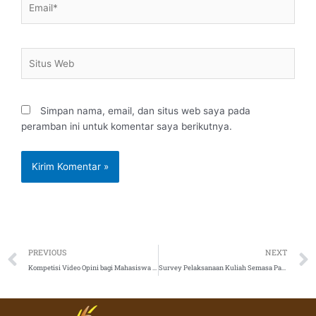
Situs
Web
Simpan nama, email, dan situs web saya pada
peramban ini untuk komentar saya berikutnya.
Prev
PREVIOUS
NEXT
Kompetisi Video Opini bagi Mahasiswa D-III
Survey Pelaksanaan Kuliah Semasa Pandemi Covid-19