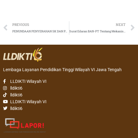
Prev
PREVIOUS
NEXT
PENUNDAAN PENYERAHAN SK DAN PAK JABATAN FUNGSIONAL AKADEMIK DOSEN, APRIL 2020 MINGGU KE-1 (1 APRIL 2020)
Surat Edaran BAN-PT Tentang Mekanisme Perpanjangan Akreditasi
Lembaga Layanan Pendidikan Tinggi Wilayah VI Jawa Tengah
LLDIKTI Wilayah VI
lldikti6
lldikti6
LLDIKTI Wilayah VI
lldikti6