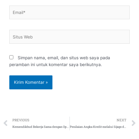
Email*
Situs
Web
Simpan nama, email, dan situs web saya pada
peramban ini untuk komentar saya berikutnya.
Prev
PREVIOUS
NEXT
Kemendikbud Bekerja Sama dengan Operator Telekomunikasi Sukseskan Pembelajaran di Rumah
Penilaian Angka Kredit melalui Sijago dengan Pedoman Operasional Penilaian Angka Kredit Kenaikan Jabatan Akademik/Pangkat Dosen Tahun 2019