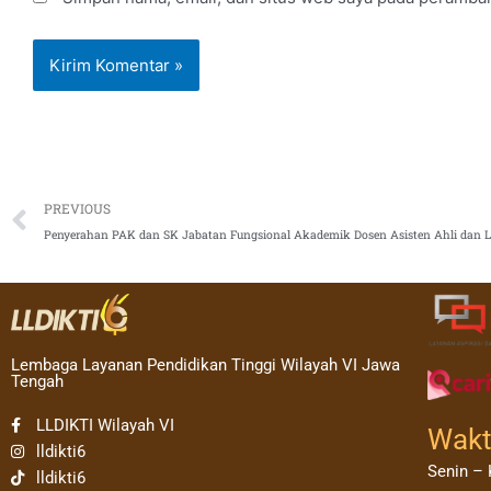
Prev
PREVIOUS
Lembaga Layanan Pendidikan Tinggi Wilayah VI Jawa
Tengah
LLDIKTI Wilayah VI
Wakt
lldikti6
Senin – 
lldikti6