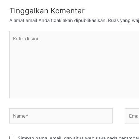
Tinggalkan Komentar
Alamat email Anda tidak akan dipublikasikan.
Ruas yang waj
Ketik
di
sini..
Name*
Email
Simpan nama, email, dan situs web saya pada peramban