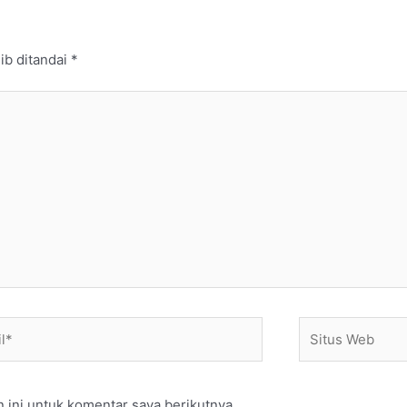
ib ditandai
*
*
Situs
Web
 ini untuk komentar saya berikutnya.