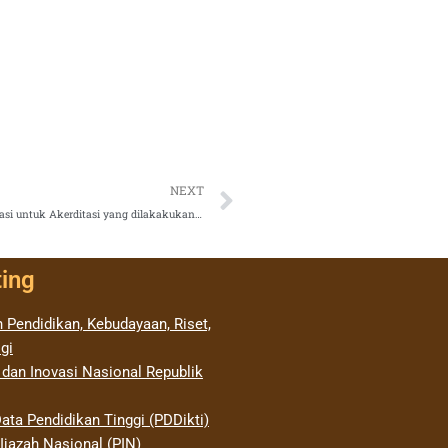
Next
NEXT
Peraturan BAN-PT No 1 Tahun 2020 Tentang Mekanisme Akreditasi untuk Akerditasi yang dilakakukan oleh BAN-PT
ting
 Pendidikan, Kebudayaan, Riset,
gi
 dan Inovasi Nasional Republik
ata Pendidikan Tinggi (PDDikti)
jazah Nasional (PIN)