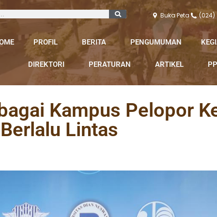
Buka Peta
(024)
OME
PROFIL
BERITA
PENGUMUMAN
KEG
DIREKTORI
PERATURAN
ARTIKEL
PP
ebagai Kampus Pelopor K
Berlalu Lintas