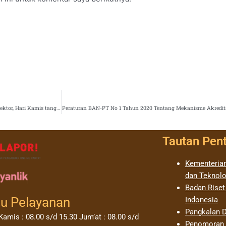
Penyerahan PAK dan SK Jabatan Fungsional Akademik Dosen Asisten Ahli dan Lektor, Hari Kamis tanggal 27 Februari 2020
Tautan Pen
Kementerian
dan Teknolo
Badan Riset
u Pelayanan
Indonesia
Pangkalan D
Kamis : 08.00 s/d 15.30 Jum’at : 08.00 s/d
Penomoran I