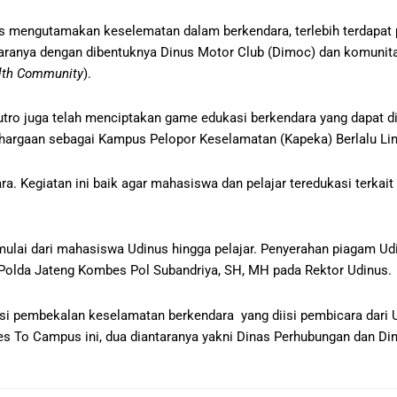
us mengutamakan keselematan dalam berkendara, terlebih terdapat
taranya dengan dibentuknya Dinus Motor Club (Dimoc) dan komuni
lth Community
).
o juga telah menciptakan game edukasi berkendara yang dapat di
ghargaan sebagai Kampus Pelopor Keselamatan (Kapeka) Berlalu Lin
 Kegiatan ini baik agar mahasiswa dan pelajar teredukasi terkait 
a mulai dari mahasiswa Udinus hingga pelajar. Penyerahan piagam U
s Polda Jateng Kombes Pol Subandriya, SH, MH pada Rektor Udinus.
iisi pembekalan keselamatan berkendara yang diisi pembicara dari U
Goes To Campus ini, dua diantaranya yakni Dinas Perhubungan dan D