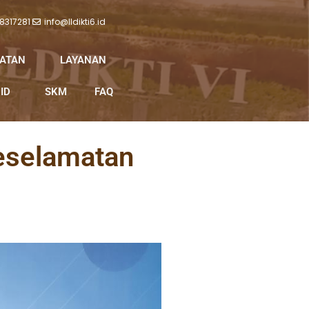
 8317281
info@lldikti6.id
IATAN
LAYANAN
ID
SKM
FAQ
eselamatan