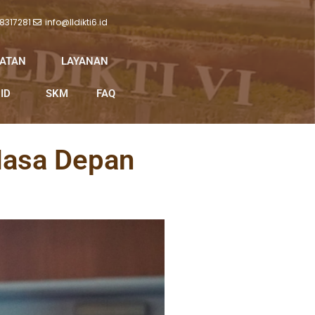
 8317281
info@lldikti6.id
IATAN
LAYANAN
ID
SKM
FAQ
Masa Depan