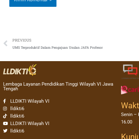
Prev
PREVIOUS
UMS Terproduktif Dalam Pengajuan Usulan JAFA Profesor
Lembaga Layanan Pendidikan Tinggi Wilayah VI Jawa
Tengah
LLDIKTI Wilayah VI
Wakt
lldikti6
Senin – 
lldikti6
16.00
LLDIKTI Wilayah VI
lldikti6
Kunj