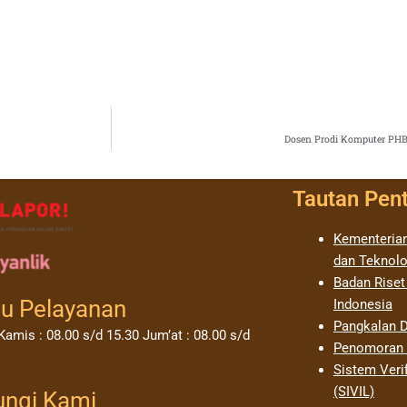
Dosen Prodi Komputer PHB 
Tautan Pen
Kementerian
dan Teknolo
Badan Riset
u Pelayanan
Indonesia
Pangkalan D
Kamis : 08.00 s/d 15.30 Jum’at : 08.00 s/d
Penomoran I
Sistem Verif
(SIVIL)
ungi Kami