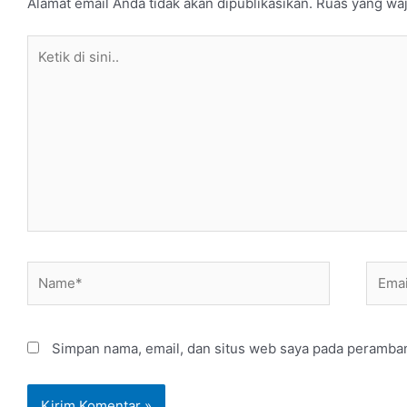
Alamat email Anda tidak akan dipublikasikan.
Ruas yang waj
Ketik
di
sini..
Name*
Email
Simpan nama, email, dan situs web saya pada peramban