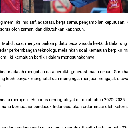
 memiliki inisiatif, adaptasi, kerja sama, pengambilan keputusan, kr
 tergerus oleh zaman, dan dibutuhkan kapanpun.
Dr Muhdi, saat menyampaikan pidato pada wisuda ke-66 di Balairun
kedar perkembangan teknologi, melainkan soal kemajuan berpikir man
memiliki kemajuan berfikir dalam menggunakannya.
rbesar adalah mengubah cara berpikir generasi masa depan. Guru ha
 yang lebih banyak menghafal dan mengingat menjadi mengajak sisw
.
Indonesia memperoleh bonus demografi yakni mulai tahun 2020- 2035
dimana komposisi penduduk Indonesia akan didominasi oleh kelomp
saudara sedang pada usia sangat peroduktif yaitu berkisar usia 23-