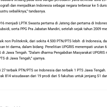
fi dan menjadikan Indonesia sebagai negara terbesar ke 5 dunia
stru sebaliknya,” tandasnya.
2016 menjadi LPTK Swasta pertama di Jateng dan pertama di Indon
bsidi, serta PPG Pra Jabatan Mandiri, setelah sejak tahun 2009 
k non Politeknik, dari sekita 4.500 PTN/PTS lebih di Indonesia, d
kan tri darma, dalam bidang Penelitian UPGRIS menempati urutan 6
S di Jawa Tengah. “Dalam dharma Pengabdian Masyarakat UPGRIS m
TS di Jawa Tengah,” ujarnya.
 27 terbaik PTN/PTS se Indonesia dan terbaik 1 PTS Jawa Tengah
ak 814 wisudawan dari 19 prodi dari 5 fakultas untuk jenjang S1 da