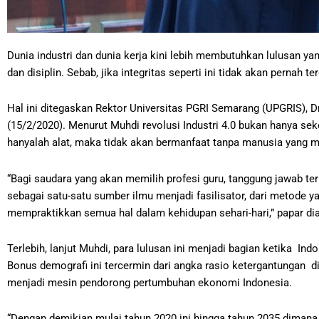
Dunia industri dan dunia kerja kini lebih membutuhkan lulusan yang
dan disiplin. Sebab, jika integritas seperti ini tidak akan pernah
Hal ini ditegaskan Rektor Universitas PGRI Semarang (UPGRIS), 
(15/2/2020). Menurut Muhdi revolusi Industri 4.0 bukan hanya se
hanyalah alat, maka tidak akan bermanfaat tanpa manusia yang 
“Bagi saudara yang akan memilih profesi guru, tanggung jawab te
sebagai satu-satu sumber ilmu menjadi fasilisator, dari metode
mempraktikkan semua hal dalam kehidupan sehari-hari,” papar dia
Terlebih, lanjut Muhdi, para lulusan ini menjadi bagian ketika 
Bonus demografi ini tercermin dari angka rasio ketergantungan 
menjadi mesin pendorong pertumbuhan ekonomi Indonesia.
“Dengan demikian mulai tahun 2020 ini hingga tahun 2035 dimana 