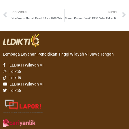
Prev
PREVIOUS
NEXT
Konferensi Ilmiah Pendidikan 2020 “Meneropong Wajah Pendidikan Indonesia di Era Merdeka Belajar”
Forum Komunikasi LPPM Gelar Raker Di Unisri
Lembaga Layanan Pendidikan Tinggi Wilayah VI Jawa Tengah
LLDIKTI Wilayah VI
lldikti6
lldikti6
LLDIKTI Wilayah VI
lldikti6