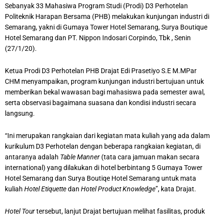
Sebanyak 33 Mahasiwa Program Studi (Prodi) D3 Perhotelan
Politeknik Harapan Bersama (PHB) melakukan kunjungan industri di
Semarang, yakni di Gumaya Tower Hotel Semarang, Surya Boutique
Hotel Semarang dan PT. Nippon Indosari Corpindo, Tbk , Senin
(27/1/20).
Ketua Prodi D3 Perhotelan PHB Drajat Edi Prasetiyo S.E M.MPar
CHM menyampaikan, program kunjungan industri bertujuan untuk
memberikan bekal wawasan bagi mahasiswa pada semester awal,
serta observasi bagaimana suasana dan kondisi industri secara
langsung.
“Ini merupakan rangkaian dari kegiatan mata kuliah yang ada dalam
kurikulum D3 Perhotelan dengan beberapa rangkaian kegiatan, di
antaranya adalah
Table Manner
(tata cara jamuan makan secara
international) yang dilakukan di hotel berbintang 5 Gumaya Tower
Hotel Semarang dan Surya Boutiqe Hotel Semarang untuk mata
kuliah
Hotel Etiquette
dan
Hotel Product Knowledge
”, kata Drajat.
Hotel Tour
tersebut, lanjut Drajat bertujuan melihat fasilitas, produk