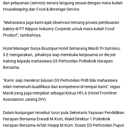
dan pelayanan (service) secara langung sesuai dengan mata kuliah
Housekeeping dan Food & Beverage Service.
“Mahasiswa juga kami ajak observasi tentang proses pembuatan
bakery
di PT Nippon Industry Corpindo untuk mata kuliah
Food
Product
”, tambahnya.
Hotel Manager Surya Boutique Hotel Semarang Mardi Tri Sutrisno,
S.E mengatakan, pihaknya siap membuka kerjasama
on the
j
ob
training
kepada mahasiswa D3 Perhotelan Politeknik Harapan
Bersama.
“Kami siap merekrut lulusan D3 Perhotelan PHB bila mahasiswa
telah memenuhi kualifikasi dan kompetensi di tempat kami”, tegas
Mardi yang juga menjabat sebagai Ketua HFLA (Hotel Frontliner
Assosiation Jateng DIY).
Dalam kunjungan tersebut turut pula Sekretaris Yayasan Pendidikan
Harapan Bersama Erwadi M.Kom, Wakil Direktur 1 Politeknik
Harapan Bersama Arfah Haqiqi M.Kom. Dosen D3 Perhotelan Puput