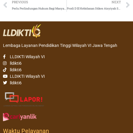
Prev
PREVIOUS
NEXT
Perlu Perlindungan Hukum Bagi Masyarakat Terkena Dampak Pembakaran Hutan
Prodi D III Kebidanan Stikes Aisyiyah Surakarta Raih Akreditasi A di Penghujung Tahun 2019
Lembaga Layanan Pendidikan Tinggi Wilayah VI Jawa Tengah
LLDIKTI Wilayah VI
lldikti6
lldikti6
LLDIKTI Wilayah VI
lldikti6
Waktu Pelayanan