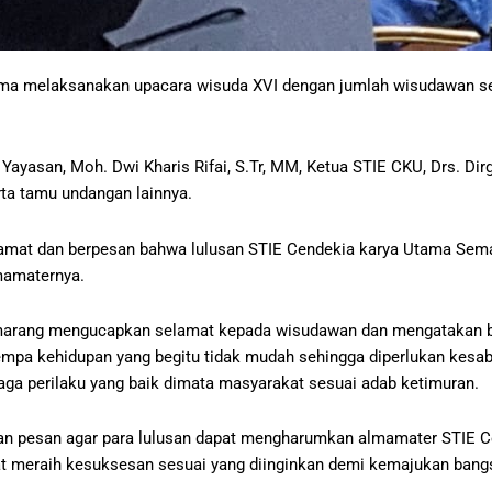
Utama melaksanakan upacara wisuda XVI dengan jumlah wisudawan s
ayasan, Moh. Dwi Kharis Rifai, S.Tr, MM, Ketua STIE CKU, Drs. Dir
ta tamu undangan lainnya.
mat dan berpesan bahwa lulusan STIE Cendekia karya Utama Semar
lmamaternya.
arang mengucapkan selamat kepada wisudawan dan mengatakan b
itempa kehidupan yang begitu tidak mudah sehingga diperlukan kesa
a perilaku yang baik dimata masyarakat sesuai adab ketimuran.
kan pesan agar para lulusan dapat mengharumkan almamater STIE C
at meraih kesuksesan sesuai yang diinginkan demi kemajukan bang