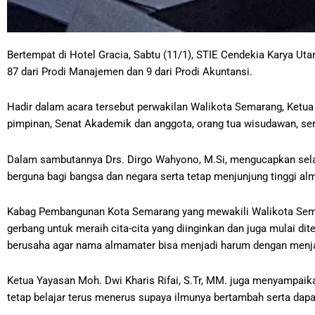
Bertempat di Hotel Gracia, Sabtu (11/1), STIE Cendekia Karya 
87 dari Prodi Manajemen dan 9 dari Prodi Akuntansi.
Hadir dalam acara tersebut perwakilan Walikota Semarang, Ketua Y
pimpinan, Senat Akademik dan anggota, orang tua wisudawan, ser
Dalam sambutannya Drs. Dirgo Wahyono, M.Si, mengucapkan sela
berguna bagi bangsa dan negara serta tetap menjunjung tinggi a
Kabag Pembangunan Kota Semarang yang mewakili Walikota Sem
gerbang untuk meraih cita-cita yang diinginkan dan juga mulai d
berusaha agar nama almamater bisa menjadi harum dengan menjag
Ketua Yayasan Moh. Dwi Kharis Rifai, S.Tr, MM. juga menyampai
tetap belajar terus menerus supaya ilmunya bertambah serta dap