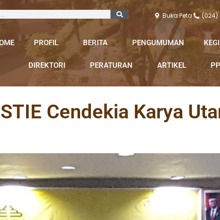
Buka Peta
(024)
OME
PROFIL
BERITA
PENGUMUMAN
KEG
DIREKTORI
PERATURAN
ARTIKEL
PP
 STIE Cendekia Karya Ut