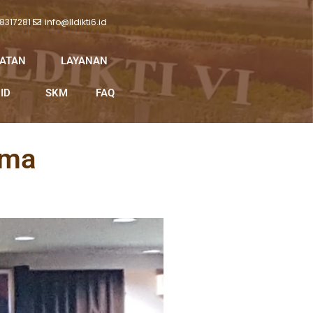
 8317281
info@lldikti6.id
IATAN
LAYANAN
ID
SKM
FAQ
ama