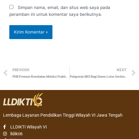
Simpan nama, email, dan situs web saya pada
peramban ini untuk komentar saya berikutnya.
Prev
PREVIOUS
NEXT
PHB Promosi Kesehatan Melalui Praktik Kebidanan Komunitas
Pelaporan BKD Bagi Dosen Lulus Serdos Tahun 2019
Lembaga Layanan Pendidikan Tinggi Wilayah VI Jawa Tengah
LLDIKTI Wilayah VI
lldikti6