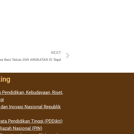
Next
NEXT
swa Baru Tahun 2019 ANGKATAN III Tegal
ting
 Pendidikan, Kebudayaan, Riset,
gi
 dan Inovasi Nasional Republik
ata Pendidikan Tinggi (PDDikti)
jazah Nasional (PIN)