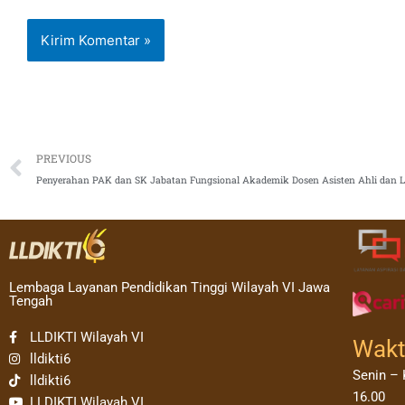
Prev
PREVIOUS
Penyerahan PAK dan SK Jabatan Fungsional Akademik Dosen Asisten Ahli dan Le
Lembaga Layanan Pendidikan Tinggi Wilayah VI Jawa
Tengah
LLDIKTI Wilayah VI
Wakt
lldikti6
Senin – 
lldikti6
16.00
LLDIKTI Wilayah VI