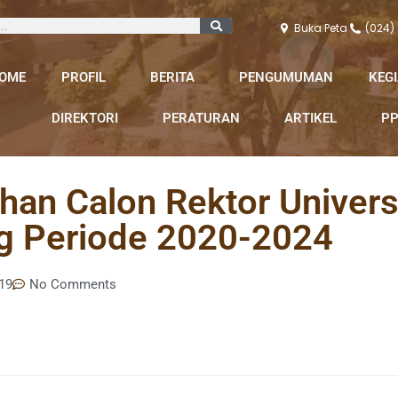
Buka Peta
(024)
OME
PROFIL
BERITA
PENGUMUMAN
KEG
DIREKTORI
PERATURAN
ARTIKEL
PP
han Calon Rektor Univer
ng Periode 2020-2024
19
No Comments