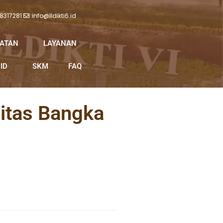
 8317281
info@lldikti6.id
IATAN
LAYANAN
ID
SKM
FAQ
sitas Bangka