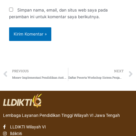
Simpan nama, email, dan situs web saya pada
peramban ini untuk komentar saya berikutnya.
Prev
PREVIOUS
NEXT
Monev Implementasi Pendidikan Anti Korupsi
Daftar Peserta Workshop Sistem Penjaminan Mutu Internal dan Audit Mutu Internal Perguruan Tinggi
Lembaga Layanan Pendidikan Tinggi Wilayah VI Jawa Tengah
LLDIKTI Wilayah VI
lldikti6