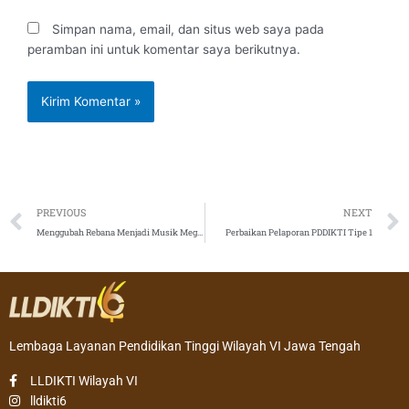
Simpan nama, email, dan situs web saya pada
peramban ini untuk komentar saya berikutnya.
Prev
PREVIOUS
NEXT
Menggubah Rebana Menjadi Musik Megah
Perbaikan Pelaporan PDDIKTI Tipe 1
Lembaga Layanan Pendidikan Tinggi Wilayah VI Jawa Tengah
LLDIKTI Wilayah VI
lldikti6