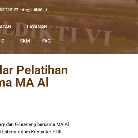
 8317281
info@lldikti6.id
IATAN
LAYANAN
ID
SKM
FAQ
ar Pelatihan
ma MA Al
ity
dan
E-Learning
bersama MA Al
 di Laboratorium Komputer FTIK