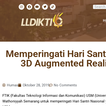
Lewati
I
F
Y
T
T
Search
ke
n
a
o
w
i
s
c
u
i
k
konten
t
e
t
t
t
a
b
u
t
o
g
o
b
e
k
H
r
o
e
r
a
k
m
Memperingati Hari Sant
3D Augmented Reali
Humas
Oktober 28, 2019
No Comments
FTIK (Fakultas Teknologi Informasi dan Komunikasi) USM (Univer
Wathoniyyah Semarang untuk memperingati Hari Santri Nasional ya