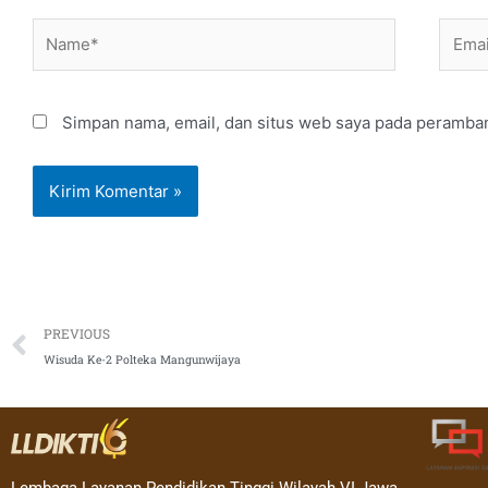
Name*
Email
Simpan nama, email, dan situs web saya pada peramban
Prev
PREVIOUS
Wisuda Ke-2 Polteka Mangunwijaya