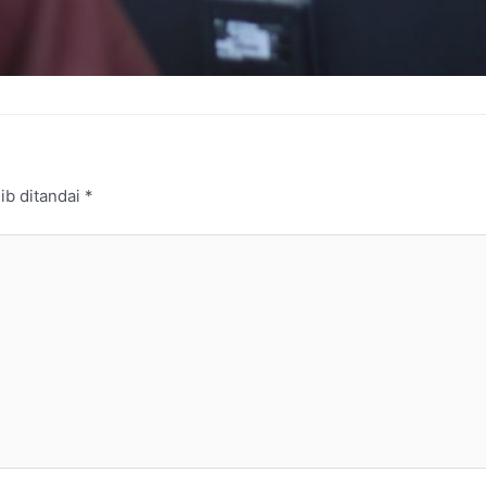
ib ditandai
*