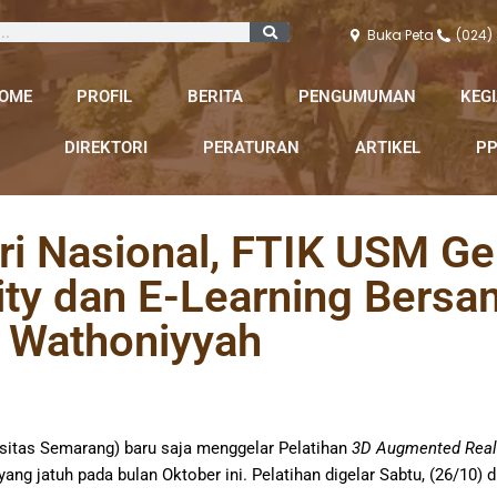
Buka Peta
(024)
OME
PROFIL
BERITA
PENGUMUMAN
KEG
DIREKTORI
PERATURAN
ARTIKEL
PP
ri Nasional, FTIK USM Gel
ty dan E-Learning Bersa
Wathoniyyah
sitas Semarang) baru saja menggelar Pelatihan
3D Augmented Real
ng jatuh pada bulan Oktober ini. Pelatihan digelar Sabtu, (26/10)