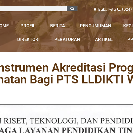
Buka Peta
(024)
OME
PROFIL
BERITA
PENGUMUMAN
KEG
DIREKTORI
PERATURAN
ARTIKEL
PP
Instrumen Akreditasi Pro
ehatan Bagi PTS LLDIKTI W