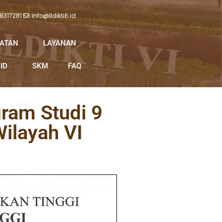
 8317281
info@lldikti6.id
IATAN
LAYANAN
ID
SKM
FAQ
gram Studi 9
ilayah VI