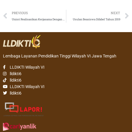
Prev
PREVIOUS
NEXT
Unisri Realisasikan Kerjasama Dengan Universiti Utara Malaysia (UMM)
Usulan Beasiswa Difabel Tahun 2019
Lembaga Layanan Pendidikan Tinggi Wilayah VI Jawa Tengah
LLDIKTI Wilayah VI
lldikti6
lldikti6
LLDIKTI Wilayah VI
lldikti6