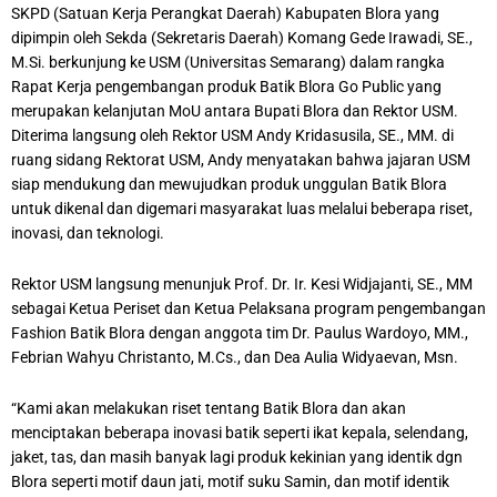
SKPD (Satuan Kerja Perangkat Daerah) Kabupaten Blora yang
dipimpin oleh Sekda (Sekretaris Daerah) Komang Gede Irawadi, SE.,
M.Si. berkunjung ke USM (Universitas Semarang) dalam rangka
Rapat Kerja pengembangan produk Batik Blora Go Public yang
merupakan kelanjutan MoU antara Bupati Blora dan Rektor USM.
Diterima langsung oleh Rektor USM Andy Kridasusila, SE., MM. di
ruang sidang Rektorat USM, Andy menyatakan bahwa jajaran USM
siap mendukung dan mewujudkan produk unggulan Batik Blora
untuk dikenal dan digemari masyarakat luas melalui beberapa riset,
inovasi, dan teknologi.
Rektor USM langsung menunjuk Prof. Dr. Ir. Kesi Widjajanti, SE., MM
sebagai Ketua Periset dan Ketua Pelaksana program pengembangan
Fashion Batik Blora dengan anggota tim Dr. Paulus Wardoyo, MM.,
Febrian Wahyu Christanto, M.Cs., dan Dea Aulia Widyaevan, Msn.
“Kami akan melakukan riset tentang Batik Blora dan akan
menciptakan beberapa inovasi batik seperti ikat kepala, selendang,
jaket, tas, dan masih banyak lagi produk kekinian yang identik dgn
Blora seperti motif daun jati, motif suku Samin, dan motif identik