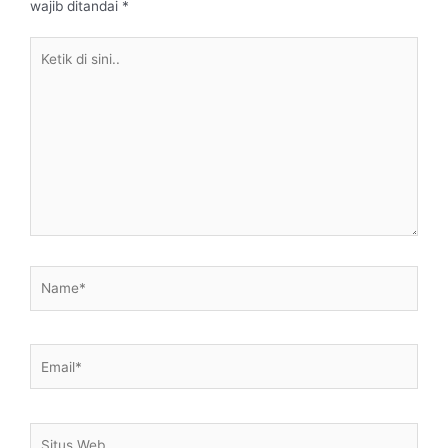
wajib ditandai
*
Ketik
di
sini..
Name*
Email*
Situs