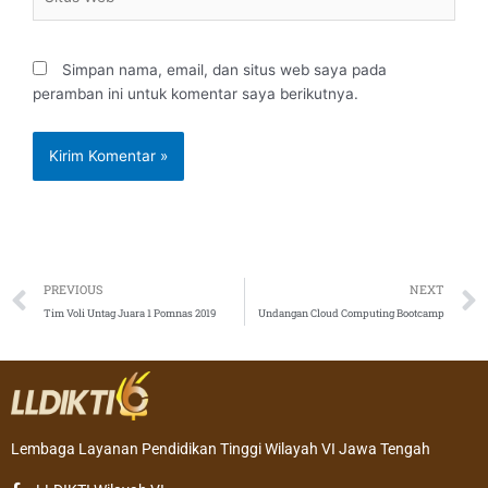
Web
Simpan nama, email, dan situs web saya pada
peramban ini untuk komentar saya berikutnya.
Prev
PREVIOUS
NEXT
Tim Voli Untag Juara 1 Pomnas 2019
Undangan Cloud Computing Bootcamp
Lembaga Layanan Pendidikan Tinggi Wilayah VI Jawa Tengah