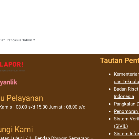
Surat Edaran Pedoman Penyelenggaraan Upacara Bendera Peringatan Hari Kesaktian Pancasila Tahun 2019
Tautan Pen
Kementerian
dan Teknolo
Badan Riset
u Pelayanan
Indonesia
Pangkalan D
Kamis : 08.00 s/d 15.30 Jum’at : 08.00 s/d
Penomoran I
Sistem Verif
(SIVIL)
ungi Kami
Sistem Info
yatan Luhur I / 1 , Bendan Dhuwur, Semarang –