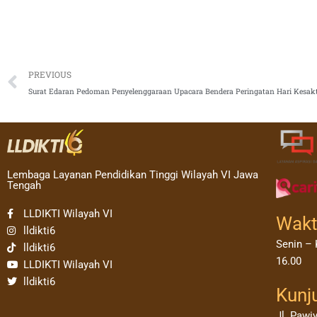
Prev
PREVIOUS
Lembaga Layanan Pendidikan Tinggi Wilayah VI Jawa
Tengah
LLDIKTI Wilayah VI
Wakt
lldikti6
Senin – 
lldikti6
16.00
LLDIKTI Wilayah VI
lldikti6
Kunj
Jl. Pawi