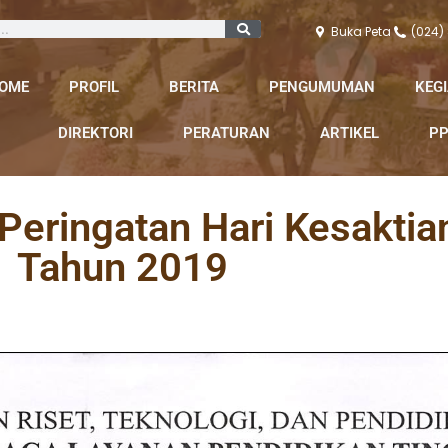
Buka Peta
(024)
OME
PROFIL
BERITA
PENGUMUMAN
KEG
DIREKTORI
PERATURAN
ARTIKEL
PP
eringatan Hari Kesaktia
Tahun 2019