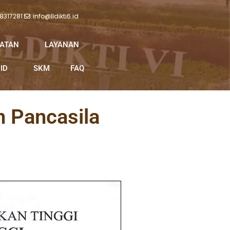
 8317281
info@lldikti6.id
IATAN
LAYANAN
ID
SKM
FAQ
n Pancasila