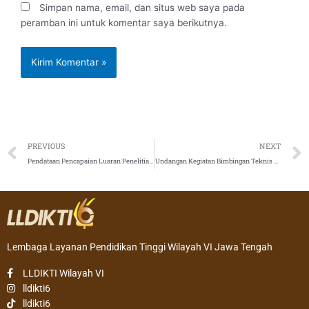
Simpan nama, email, dan situs web saya pada
peramban ini untuk komentar saya berikutnya.
Prev
PREVIOUS
NEXT
Pendataan Pencapaian Luaran Penelitian dan Pengabdian PTS
Undangan Kegiatan Bimbingan Teknis Pengembangan dan Pendayagunaan Sarana dan Prasarana PTS
Lembaga Layanan Pendidikan Tinggi Wilayah VI Jawa Tengah
LLDIKTI Wilayah VI
lldikti6
lldikti6