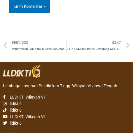
Prev
PREVIOUS
NEXT
Penerimaan PAK dan SK Kenaikan Jabatan Fungsional Dosen, 20 September 2019
FTIK USM dan BMKG Semarang, MOU Optimalisasi Sumber Daya Manusia
Lembaga Layanan Pendidikan Tinggi Wilayah VI Jawa Tengah
LLDIKTI Wilayah VI
lldikti6
lldikti6
LLDIKTI Wilayah VI
lldikti6