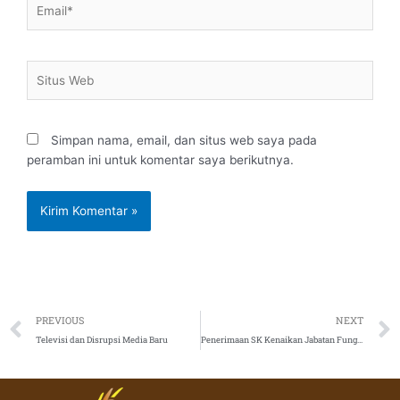
Situs
Web
Simpan nama, email, dan situs web saya pada
peramban ini untuk komentar saya berikutnya.
Prev
PREVIOUS
NEXT
Televisi dan Disrupsi Media Baru
Penerimaan SK Kenaikan Jabatan Fungsional Dosen Asisten Ahli dan Lektor, 6 September 2019