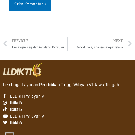
Prev
PREVIOUS
NEXT
Undangan Kegiatan Asistensi Penyusunan dan Evaluasi Dokumen Legalitas Perguruan Tinggi
Berkat Biola, Khansa sampai Istana
Lembaga Layanan Pendidikan Tinggi Wilayah VI Jawa Tengah
LLDIKTI Wilayah VI
lldikti6
lldikti6
LLDIKTI Wilayah VI
lldikti6