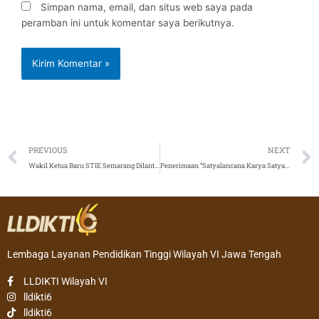
Simpan nama, email, dan situs web saya pada
peramban ini untuk komentar saya berikutnya.
Prev
PREVIOUS
NEXT
Wakil Ketua Baru STIE Semarang Dilantik
Penerimaan “Satyalancana Karya Satya” tanggal 17 Agustus 2019
Lembaga Layanan Pendidikan Tinggi Wilayah VI Jawa Tengah
LLDIKTI Wilayah VI
lldikti6
lldikti6