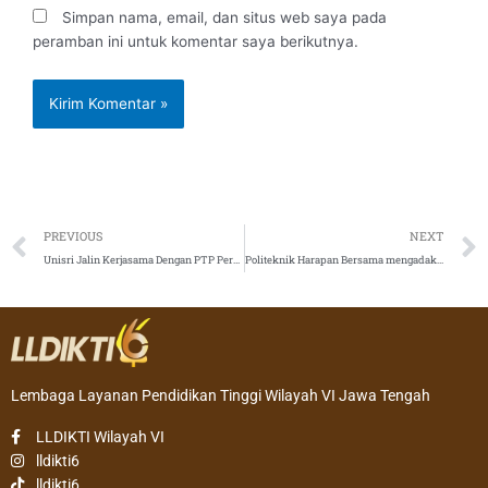
Simpan nama, email, dan situs web saya pada
peramban ini untuk komentar saya berikutnya.
Prev
PREVIOUS
NEXT
Unisri Jalin Kerjasama Dengan PTP Perkebunan IX
Politeknik Harapan Bersama mengadakan Klinik Drafting Kekayaan Intelektual dan Paten
Lembaga Layanan Pendidikan Tinggi Wilayah VI Jawa Tengah
LLDIKTI Wilayah VI
lldikti6
lldikti6