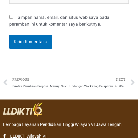
Simpan nama, email, dan situs web saya pada
peramban ini untuk komentar saya berikutnya.
Prev
PREVIOUS
NEXT
Bimtek Penulisan Proposal Menuju Sukses Hibah DRPM Penelitian dan Pengabdian Kepada Masyarakat
Undangan Workshop Pelaporan BKD Bagi Pengelola BKD Perguruan Tinggi Swasta LLDIKTI Wilayah VI Tahun 2019 Angkatan I
Lembaga Layanan Pendidikan Tinggi Wilayah VI Jawa Tengah
LLDIKTI Wilayah VI