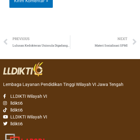
Prev
PREVIOUS
NEXT
Lulusan Kedokteran Unissula Digadang Tingkatkan HDI
Materi Sosialisasi SPMI
Lembaga Layanan Pendidikan Tinggi Wilayah VI Jawa Tengah
LLDIKTI Wilayah VI
lldikti6
lldikti6
LLDIKTI Wilayah VI
lldikti6