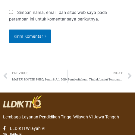
Simpan nama, email, dan situs web saya pada
peramban ini untuk komentar saya berikutnya.
Prev
PREVIOUS
NEXT
MATERI BIMTEK PHBD, Senin 8 Juli 2019
Pemberitahuan Tindak Lanjut Temuan BPK Tahun 2017 tentang Pengabdian Kepada Masyarakat
Lembaga Layanan Pendidikan Tinggi Wilayah VI Jawa Tengah
LLDIKTI Wilayah VI