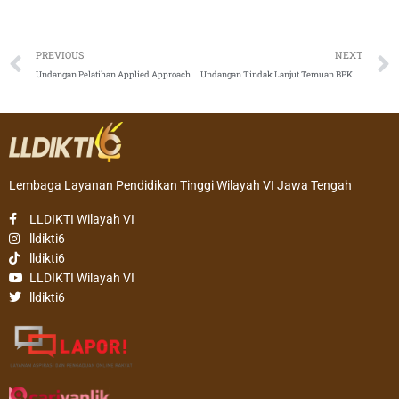
Prev
PREVIOUS
NEXT
Undangan Pelatihan Applied Approach (AA) Universitas IVET
Undangan Tindak Lanjut Temuan BPK RI TA 2017
Lembaga Layanan Pendidikan Tinggi Wilayah VI Jawa Tengah
LLDIKTI Wilayah VI
lldikti6
lldikti6
LLDIKTI Wilayah VI
lldikti6