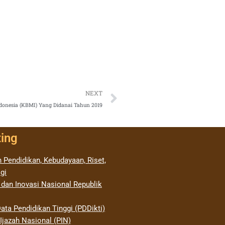
Next
NEXT
onesia (KBMI) Yang Didanai Tahun 2019
ting
 Pendidikan, Kebudayaan, Riset,
gi
 dan Inovasi Nasional Republik
ata Pendidikan Tinggi (PDDikti)
jazah Nasional (PIN)