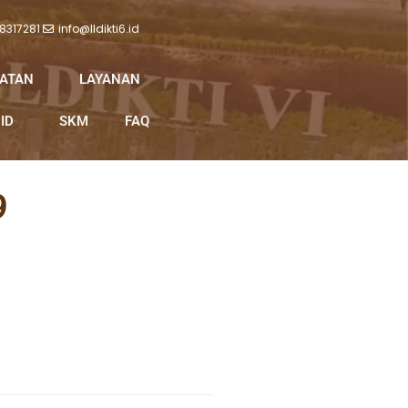
 8317281
info@lldikti6.id
IATAN
LAYANAN
ID
SKM
FAQ
9