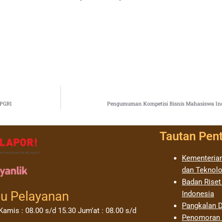
 PGRI
Pengumuman Kompetisi Bisnis Mahasiswa Ind
Tautan Pen
Kementerian
dan Teknolo
Badan Riset
u Pelayanan
Indonesia
Pangkalan D
Kamis : 08.00 s/d 15.30 Jum’at : 08.00 s/d
Penomoran I