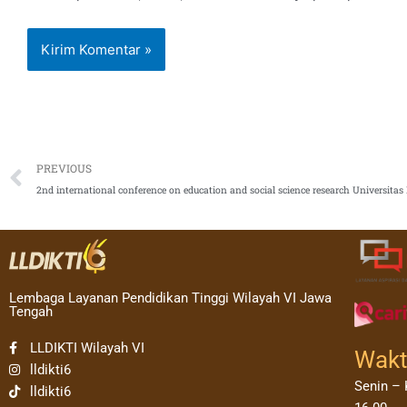
Prev
PREVIOUS
2nd international conference on education and social science research Universitas
Lembaga Layanan Pendidikan Tinggi Wilayah VI Jawa
Tengah
LLDIKTI Wilayah VI
Wakt
lldikti6
Senin – 
lldikti6