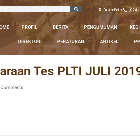
Buka Peta
(024)
OME
PROFIL
BERITA
PENGUMUMAN
KEG
DIREKTORI
PERATURAN
ARTIKEL
PP
araan Tes PLTI JULI 201
 Comments