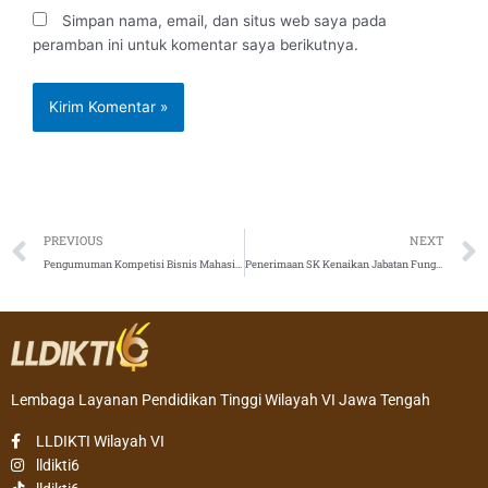
Simpan nama, email, dan situs web saya pada
peramban ini untuk komentar saya berikutnya.
Prev
PREVIOUS
NEXT
Pengumuman Kompetisi Bisnis Mahasiswa Indonesia (KBMI) Yang Didanai Tahun 2019
Penerimaan SK Kenaikan Jabatan Fungsional Dosen Asisten Ahli dan Lektor, 5 Juli 2019
Lembaga Layanan Pendidikan Tinggi Wilayah VI Jawa Tengah
LLDIKTI Wilayah VI
lldikti6