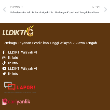
Prev
PREVIOUS
NEXT
Mahasiswa Politeknik Bumi Akpelni Tampil Apik Pada Acara Happy Cadet
Undangan Koordinasi Pengelolaan Penelitian
Lembaga Layanan Pendidikan Tinggi Wilayah VI Jawa Tengah
LLDIKTI Wilayah VI
lldikti6
lldikti6
LLDIKTI Wilayah VI
lldikti6