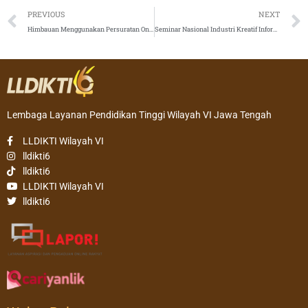
Prev
PREVIOUS
NEXT
Himbauan Menggunakan Persuratan Online
Seminar Nasional Industri Kreatif Informatika, Teknologi dan Humaniora (Semnas Ikra-ith) Ke-3
Lembaga Layanan Pendidikan Tinggi Wilayah VI Jawa Tengah
LLDIKTI Wilayah VI
lldikti6
lldikti6
LLDIKTI Wilayah VI
lldikti6