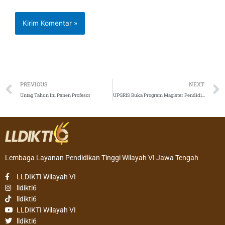
Prev
PREVIOUS
NEXT
Untag Tahun Ini Panen Profesor
UPGRIS Buka Program Magister Pendidikan Dasar
Lembaga Layanan Pendidikan Tinggi Wilayah VI Jawa Tengah
LLDIKTI Wilayah VI
lldikti6
lldikti6
LLDIKTI Wilayah VI
lldikti6