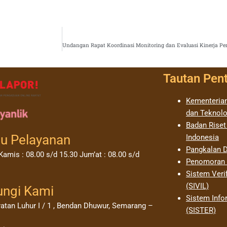
Tautan Pen
Kementerian
dan Teknolo
Badan Riset
u Pelayanan
Indonesia
Pangkalan D
Kamis : 08.00 s/d 15.30 Jum’at : 08.00 s/d
Penomoran I
Sistem Verif
(SIVIL)
ungi Kami
Sistem Info
yatan Luhur I / 1 , Bendan Dhuwur, Semarang –
(SISTER)