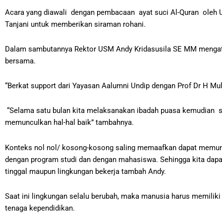
Acara yang diawali dengan pembacaan ayat suci Al-Quran oleh Us
Tanjani untuk memberikan siraman rohani.
Dalam sambutannya Rektor USM Andy Kridasusila SE MM mengatak
bersama.
“Berkat support dari Yayasan Aalumni Undip dengan Prof Dr H M
“Selama satu bulan kita melaksanakan ibadah puasa kemudian sa
memunculkan hal-hal baik” tambahnya.
Konteks nol nol/ kosong-kosong saling memaafkan dapat memunculk
dengan program studi dan dengan mahasiswa. Sehingga kita dap
tinggal maupun lingkungan bekerja tambah Andy.
Saat ini lingkungan selalu berubah, maka manusia harus memiliki
tenaga kependidikan.