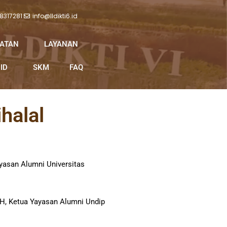
 8317281
info@lldikti6.id
IATAN
LAYANAN
ID
SKM
FAQ
halal
yasan Alumni Universitas
SH, Ketua Yayasan Alumni Undip