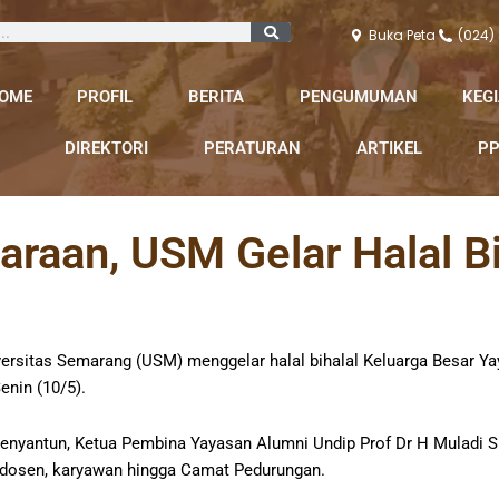
Buka Peta
(024)
OME
PROFIL
BERITA
PENGUMUMAN
KEG
DIREKTORI
PERATURAN
ARTIKEL
PP
araan, USM Gelar Halal Bi
versitas Semarang (USM) menggelar halal bihalal Keluarga Besar Ya
nin (10/5).
n penyantun, Ketua Pembina Yayasan Alumni Undip Prof Dr H Muladi 
ra dosen, karyawan hingga Camat Pedurungan.