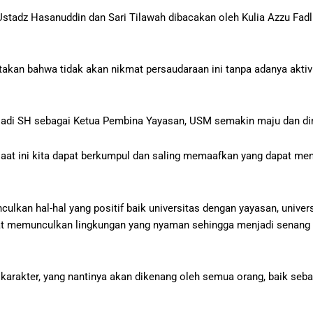
tadz Hasanuddin dan Sari Tilawah dibacakan oleh Kulia Azzu Fadl
an bahwa tidak akan nikmat persaudaraan ini tanpa adanya aktivi
uladi SH sebagai Ketua Pembina Yayasan, USM semakin maju dan di
at ini kita dapat berkumpul dan saling memaafkan yang dapat menj
an hal-hal yang positif baik universitas dengan yayasan, universi
at memunculkan lingkungan yang nyaman sehingga menjadi senang k
 karakter, yang nantinya akan dikenang oleh semua orang, baik seb