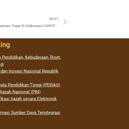
Next
NEXT
Undangan Rapat Koordinasi Monitoring dan Evaluasi Kinerja Perguruan Tinggi di Lingkungan LLDIKTI Wilayah VI Jawa Tengah
ting
 Pendidikan, Kebudayaan, Riset,
gi
 dan Inovasi Nasional Republik
ata Pendidikan Tinggi (PDDikti)
jazah Nasional (PIN)
ikasi Ijazah secara Elektronik
rmasi Sumber Daya Terintegrasi