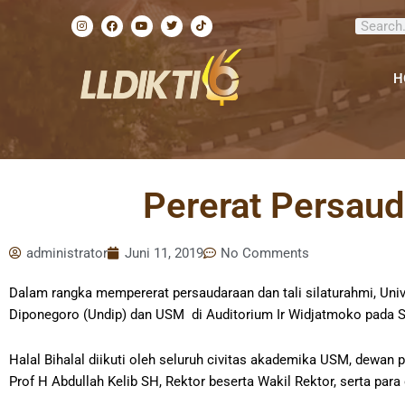
Lewati
I
F
Y
T
T
Search
ke
n
a
o
w
i
s
c
u
i
k
konten
t
e
t
t
t
a
b
u
t
o
g
o
b
e
k
H
r
o
e
r
a
k
m
Pererat Persaud
administrator
Juni 11, 2019
No Comments
Dalam rangka mempererat persaudaraan dan tali silaturahmi, Uni
Diponegoro (Undip) dan USM di Auditorium Ir Widjatmoko pada Se
Halal Bihalal diikuti oleh seluruh civitas akademika USM, dewa
Prof H Abdullah Kelib SH, Rektor beserta Wakil Rektor, serta pa