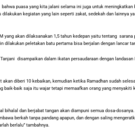
bahwa puasa yang kita jalani selama ini juga untuk meningkatkan k
s dilakukan kegiatan yang lain seperti zakat, sedekah dan lainnya 
yang akan dilaksanakan 1,5 tahun kedepan yaitu tentang sarana 
in dilakukan peletakan batu pertama bisa berjalan dengan lancar t
Tanjani disampaikan dalam ikatan persaudaraan dengan landasan 
 akan diberi 10 kebaikan, kemudian ketika Ramadhan sudah seles
aik-baik saja itu wajar tetapi memaafkan orang yang menyakiti kit
al bihalal dan berjabat tangan akan diampuni semua dosa-dosanya
mbawa berkah tanpa pandang apapun, dan dengan saling mengerat
rlah berlalu” tambahnya.