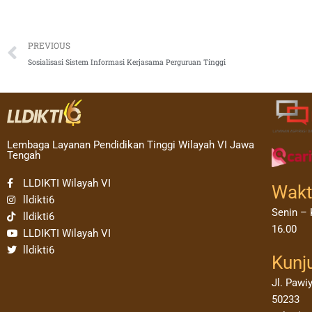
Prev
PREVIOUS
Sosialisasi Sistem Informasi Kerjasama Perguruan Tinggi
Lembaga Layanan Pendidikan Tinggi Wilayah VI Jawa
Tengah
LLDIKTI Wilayah VI
Wakt
lldikti6
Senin – 
lldikti6
16.00
LLDIKTI Wilayah VI
lldikti6
Kunj
Jl. Pawi
50233