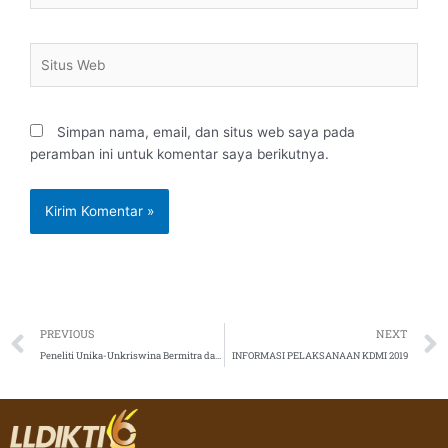
Situs
Web
Simpan nama, email, dan situs web saya pada
peramban ini untuk komentar saya berikutnya.
Prev
PREVIOUS
NEXT
Peneliti Unika-Unkriswina Bermitra dalam Pemasaran Kain Tenun Sumba
INFORMASI PELAKSANAAN KDMI 2019