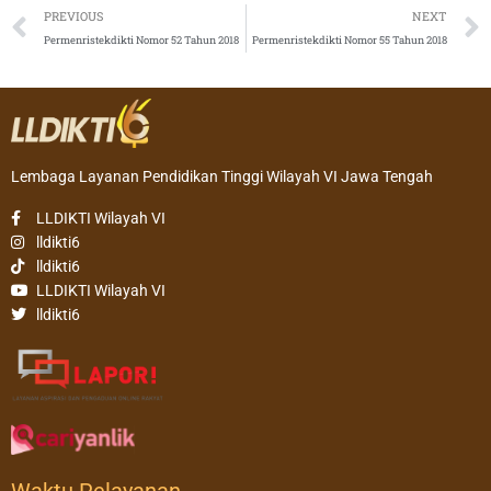
Prev
PREVIOUS
NEXT
Permenristekdikti Nomor 52 Tahun 2018
Permenristekdikti Nomor 55 Tahun 2018
Lembaga Layanan Pendidikan Tinggi Wilayah VI Jawa Tengah
LLDIKTI Wilayah VI
lldikti6
lldikti6
LLDIKTI Wilayah VI
lldikti6
Waktu Pelayanan